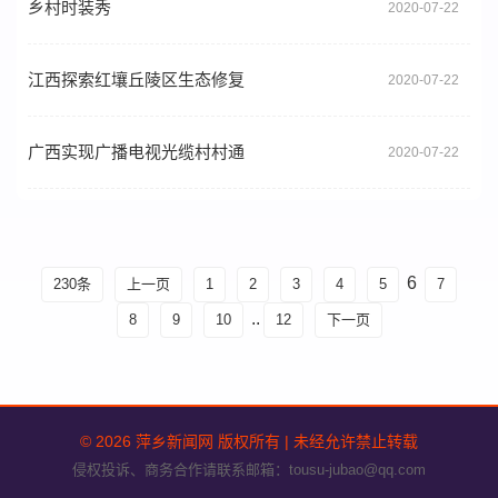
乡村时装秀
2020-07-22
江西探索红壤丘陵区生态修复
2020-07-22
广西实现广播电视光缆村村通
2020-07-22
6
230条
上一页
1
2
3
4
5
7
..
8
9
10
12
下一页
© 2026 萍乡新闻网 版权所有 | 未经允许禁止转载
侵权投诉、商务合作请联系邮箱：tousu-jubao@qq.com