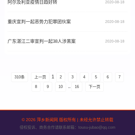
阿尔及利亚疫情日趋好转
2020-08-18
重庆宣判一起恶势力犯罪团伙案
2020-08-18
广东湛江二审宣判一起38人涉黑案
2020-08-18
1
310条
上一页
2
3
4
5
6
7
..
8
9
10
16
下一页
© 2026 萍乡新闻网 版权所有 | 未经允许禁止转载
侵权投诉、商务合作请联系邮箱：tousu-jubao@qq.com