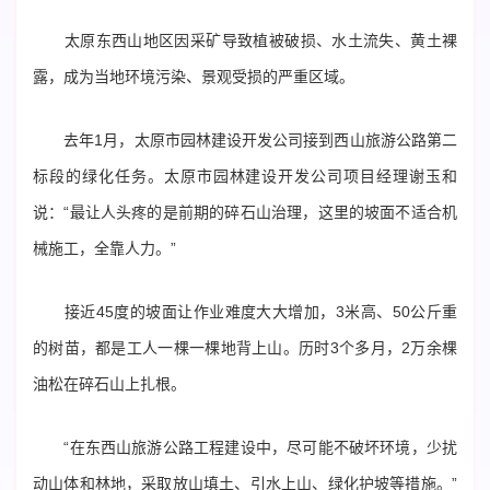
太原东西山地区因采矿导致植被破损、水土流失、黄土裸
露，成为当地环境污染、景观受损的严重区域。
去年1月，太原市园林建设开发公司接到西山旅游公路第二
标段的绿化任务。太原市园林建设开发公司项目经理谢玉和
说：“最让人头疼的是前期的碎石山治理，这里的坡面不适合机
械施工，全靠人力。”
接近45度的坡面让作业难度大大增加，3米高、50公斤重
的树苗，都是工人一棵一棵地背上山。历时3个多月，2万余棵
油松在碎石山上扎根。
“在东西山旅游公路工程建设中，尽可能不破坏环境，少扰
动山体和林地，采取放山填土、引水上山、绿化护坡等措施。”