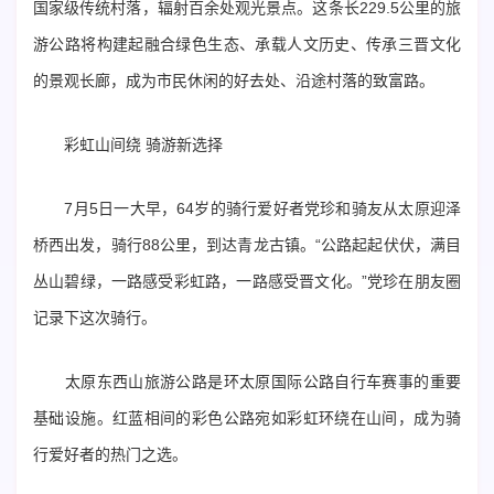
国家级传统村落，辐射百余处观光景点。这条长229.5公里的旅
游公路将构建起融合绿色生态、承载人文历史、传承三晋文化
的景观长廊，成为市民休闲的好去处、沿途村落的致富路。
彩虹山间绕 骑游新选择
7月5日一大早，64岁的骑行爱好者党珍和骑友从太原迎泽
桥西出发，骑行88公里，到达青龙古镇。“公路起起伏伏，满目
丛山碧绿，一路感受彩虹路，一路感受晋文化。”党珍在朋友圈
记录下这次骑行。
太原东西山旅游公路是环太原国际公路自行车赛事的重要
基础设施。红蓝相间的彩色公路宛如彩虹环绕在山间，成为骑
行爱好者的热门之选。