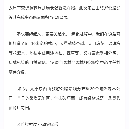
太原市交通运输局副局长张智泓介绍，此次东西山旅游公路建
设共完成生态修复面积79.19公顷。
不仅要绿起来，更要美起来。“绿化过程中，我们在道路两
侧打造了5—10米宽的林带，大量栽植杏树、天目琼花、珍珠梅
等花灌木，地被中使用沙地柏、萱草等，努力营造季相分明、
层林尽染的自然景观。”太原市园林局园林绿化服务中心主任刘
庭伟介绍。
如今，太原东西山旅游公路沿线分布近30个城郊森林公
园。昔日的采煤沉陷区、生态破坏面，成为绿树成荫、风景秀
丽的后花园。
公路绕村过 带动农家乐