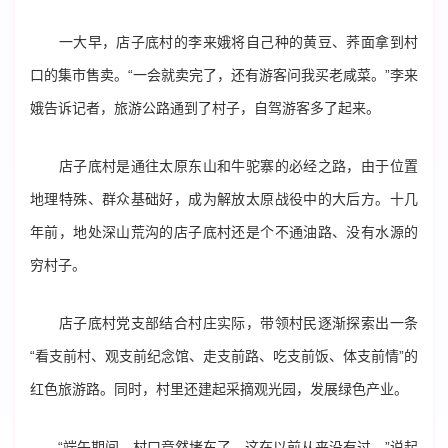
一大早，店子底村的李来娥将自己种的黄豆、荞面拿到村
口的集市售卖。“一会就卖完了，还有游客问我买老咸菜。”李来
娥告诉记者，旅游公路通到了村子，自驾游客多了起来。
店子底村是通往太原东山和牛驼寨的必经之路，由于位置
地理特殊、群众基础好，成为解放太原战役中的大后方。十几
年前，地处深山荒沟的店子底村还是个不通油路、没有水源的
穷村子。
店子底村党支部结合村庄实际，带领村民逐渐探索出一条
“看支前村、观支前纪念馆、走支前路、吃支前饭、体支前情”的
红色旅游路。同时，村里还建起采摘观光园，发展绿色产业。
“端午期间，村口竟然堵车了，这在以前从来没有过。”说起