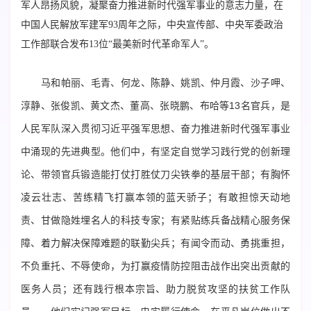
军人昂扬风貌，凝聚奋力推进新时代强军事业的意志力量，在
中国人民解放军建军93周年之际，中央宣传部、中央军委政治
工作部联合发布13位“最美新时代革命军人”。
马和帕丽、毛青、何龙、陈静、姚凯、仲月霞、沙子呷、
淳静、张俊凯、黄文杰、董高、张晓鹏、布哈等13名官兵，是
人民军队深入贯彻习近平强军思想、奋力推进新时代强军事业
中涌现的先进典型。他们中，有坚定自觉学习践行党的创新理
论、带领官兵锻造能打仗打胜仗刀尖铁拳的基层干部；有胸怀
凌云壮志、苦练精飞打赢本领的蓝天骄子；有敢担惊天动地
责、甘做隐姓埋名人的科技专家；有紧贴练兵备战精心服务保
障、着力解决保障难题的联勤尖兵；有闻令而动、勇挑重担，
不负重托、不辱使命，为打赢疫情防控阻击战作出突出贡献的
医务人员；还有践行根本宗旨、助力脱贫攻坚的扶贫工作队