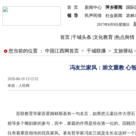
首 页
新闻中心
萍乡要闻
国际
领 导
民声民情
社会新闻
农林
新
2017年8月9日星期日
首页
|
千城头条
|
文化教育
|
热点舆情
您当前的位置 ：
中国江西网首页
>
千城联播
>
文旅驿站
冯友兰家风：崇文重教 心
2020-08-19 13:12:52
来源：
人民网
苏联教育学家苏霍姆林斯基有一句名言，如果把儿童比作大理石
校等多个雕刻家的参与，其中，家庭的作用是排在第一位的。回顾历
往有着累世相传的优良家风。著名哲学家冯友兰就是生长在这样一个