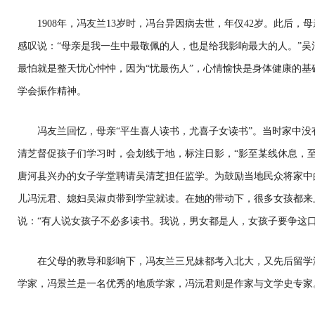
1908年，冯友兰13岁时，冯台异因病去世，年仅42岁。此后，
感叹说：“母亲是我一生中最敬佩的人，也是给我影响最大的人。”
最怕就是整天忧心忡忡，因为“忧最伤人”，心情愉快是身体健康的
学会振作精神。
冯友兰回忆，母亲“平生喜人读书，尤喜子女读书”。当时家中没
清芝督促孩子们学习时，会划线于地，标注日影，“影至某线休息，至某
唐河县兴办的女子学堂聘请吴清芝担任监学。为鼓励当地民众将家中
儿冯沅君、媳妇吴淑贞带到学堂就读。在她的带动下，很多女孩都来
说：“有人说女孩子不必多读书。我说，男女都是人，女孩子要争这口
在父母的教导和影响下，冯友兰三兄妹都考入北大，又先后留学
学家，冯景兰是一名优秀的地质学家，冯沅君则是作家与文学史专家