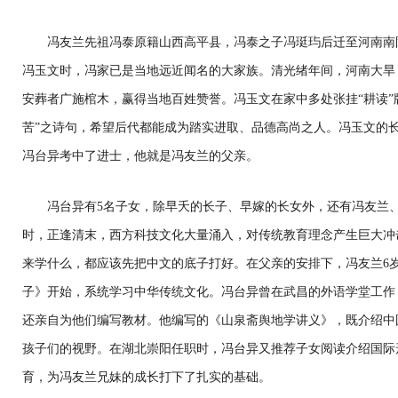
冯友兰先祖冯泰原籍山西高平县，冯泰之子冯珽玙后迁至河南南
冯玉文时，冯家已是当地远近闻名的大家族。清光绪年间，河南大旱
安葬者广施棺木，赢得当地百姓赞誉。冯玉文在家中多处张挂“耕读”
苦”之诗句，希望后代都能成为踏实进取、品德高尚之人。冯玉文的
冯台异考中了进士，他就是冯友兰的父亲。
冯台异有5名子女，除早夭的长子、早嫁的长女外，还有冯友兰、
时，正逢清末，西方科技文化大量涌入，对传统教育理念产生巨大冲
来学什么，都应该先把中文的底子打好。在父亲的安排下，冯友兰6
子》开始，系统学习中华传统文化。冯台异曾在武昌的外语学堂工作
还亲自为他们编写教材。他编写的《山泉斋舆地学讲义》，既介绍中
孩子们的视野。在湖北崇阳任职时，冯台异又推荐子女阅读介绍国际
育，为冯友兰兄妹的成长打下了扎实的基础。