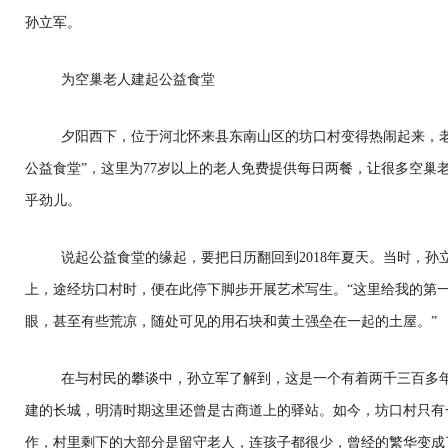
孙立军。
为空巢老人建起公益食堂
夕阳西下，位于河北怀来县东南山区的坊口村变得热闹起来，
公益食堂”，这里为77岁以上的老人免费提供每日两餐，让很多空巢
乎劲儿。
说起公益食堂的缘起，要把日历翻回到2018年夏天。当时，
上，途经坊口村时，便在此停下脚步开展艺术写生。“这里给我的第
眼，甚至有些荒凉，随处可见的用石块和黄土强垒在一起的土屋。”
在与村民的攀谈中，孙立军了解到，这是一个有着两千三百多
建的长城，明清时期这里还曾是古商道上的驿站。如今，坊口村只有
作，村里剩下的大部分是留守老人，连孩子都很少，曾经的繁华变成