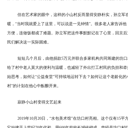
但在艺术家的眼中，这样的小山村反而显得安静朴实，孙立军
暖，“当时我就爱上了这里，可以说是一见钟情”。很多老人家告诉
方便，连做饭都成了难题。孙立军把这件事默默记在了心里，回京后
民们解决这一实际困难。
短短几个月后，由他捐款5万元并联合多家机构共同筹建的坊口
给了村中老人莫大的便利与温暖，也减轻了外出打工村民的负担和牵
始思考，如何让“公益食堂”可持续地运转下去？如何让这个老龄化的
村”的计划在他心中酝酿开来。
寂静小山村变得文艺起来
2019年10月20日，“水包美术馆”在坊口村亮相。这个仅有15
它始建于上世纪70年代初，用600年前的长城砖砌成，曾经是坊口