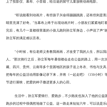
上了投影仪、幕布、小音箱，给沿途的留守儿童放映动画电影。
“听说能看到动画片，有些孩子兴奋得蹦蹦跳跳，还有些则是
睛里充满了好奇。”当幕布上终于出现动画片时，小朋友们紧紧地盯
完后，有几个一直都很害羞的小孩儿跑到孙立军身边，小声说了声“
孙立军的满足难以言表。
“小时候，有位老师义务教我画画，才改变了我的人生，所以
人。”那次骑行之后，孙立军每年暑假都会走在公益的路上，用一次
藏、四川、贵州、云南等多个贫困地区的孩子送上冬衣、书包与文具
把每年的公益活动用影像记录下来，并将《一起走吧》《150小时》
节进行展映，把爱的种子撒进更多人的心田。
生活中，孙立军爱骑行、爱跑步，不少跑友也加入了他的公益
跑步的过程中很偶然地做了公益。这一路走来短短六年，可以说是乐