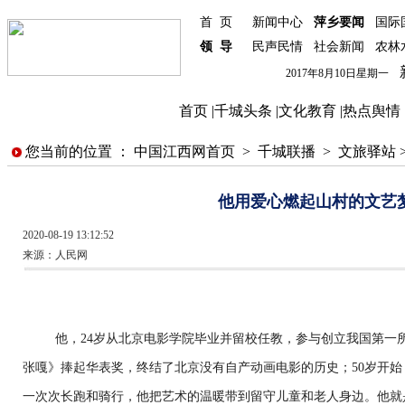
首 页
新闻中心
萍乡要闻
国际
领 导
民声民情
社会新闻
农林
新
2017年8月10日星期一
首页
|
千城头条
|
文化教育
|
热点舆情
您当前的位置 ：
中国江西网首页
>
千城联播
>
文旅驿站
他用爱心燃起山村的文艺
2020-08-19 13:12:52
来源：
人民网
他，24岁从北京电影学院毕业并留校任教，参与创立我国第一
张嘎》捧起华表奖，终结了北京没有自产动画电影的历史；50岁开
一次次长跑和骑行，他把艺术的温暖带到留守儿童和老人身边。他就