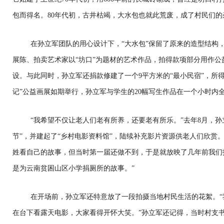
包而得名。80年代初，古井枯竭，大水包也就此荒废，成了村民们的
在孙立军团队的用心设计下，“大水包”保留了原来的造型结构
展陈、拍卖艺术家以“坊口”为题材的艺术作品，拍得款项部分用作公
设。与此同时，孙立军还捐款修建了一个9平方米的“最小民宿”，所
记”公益画展如期举行，孙立军与学生的20幅写生作品在一个小时内
“我希望不仅让老人们老有所养，还要老有所乐。”去年8月，孙
节”，并建起了“乡村电影资料馆”，陆续补充影片资源供老人们欣赏
姓看自己的故事，但当时第一届还做不到，于是就放映了几年前我们拍
是为云南贫困山区小学捐厕所的故事。”
在开场前，孙立军还特意放了一段拍摄当地村民生活的花絮。
在台下看露天电影，大家看得开怀大笑。”孙立军还记得，当时村支