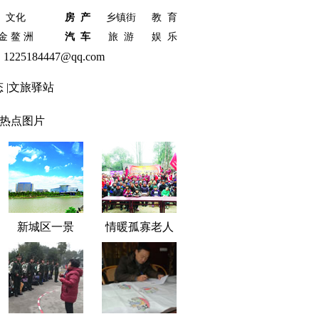
文化
房 产
乡镇街
教 育
金 鳌 洲
汽 车
旅 游
娱 乐
5184447@qq.com
态
|
文旅驿站
热点图片
新城区一景
情暖孤寡老人