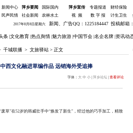
新闻中心
萍乡要闻
国际
国内
萍乡宣传
专题报道
财经保险
民声民情
社会新闻
农林水土
视 频
数 字 报
计生卫生
新闻、广告QQ：1225184447 投稿邮箱：122
2017年8月8日星期六
头条
|
文化教育
|
热点舆情
|
魅力旅游
|
中国节会
|
名企名牌
|
资讯动
>
千城联播
>
文旅驿站
> 正文
中西文化融进草编作品 远销海外受追捧
字体：
大
中
小
|
萍乡论坛
|
查看评论
废草”在52岁的韩威壮手中“焕发了新生”，经过他的巧手加工，精致
。