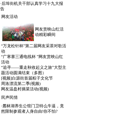
·
后埠街机关干部认真学习十九大报
告
网友活动
网友赏映山红活
动精彩瞬间
“万龙松针杯”第二届网友采茶对歌活
动
“广寒寨三通电线杯 ”网友赏映山红
活动
“追寻——重走秋收起义之旅”大型主
题活动圆满结束（多图）
[视频]白源街首届粽子文化节
周洛漂流第二季(视频)
网友温盘村摘菜活动(视频)
民声民情
·
麓林湖养生公馆门卫特么牛逼，竟
然限制参观者人身自由!你不怕?