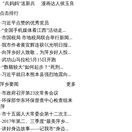
"兵妈妈"送新兵
漫画达人侯玉良
点击排行
·
习近平点赞的优秀党员
·
“全国手机媒体看江西”活动走...
·
市国税局 市地税局联合举行新闻...
·
我市作者黄宜辉连获巜光明日报...
·
向萍乡好人致敬，为萍乡好人投...
·
武功山马拉松5月15日开跑
·
“数额较大”如何起步？“死刑...
·
习近平就日本熊本县强烈地震向...
萍乡要闻
更多
·
市政府召开第23次常务会议
·
环保部华东环保督查中心检查组来
萍
·
市十五届人大常委会第十二次主...
·
2017年第二、三季度“最美萍乡...
·
讲好身边故事——记我市“身边...