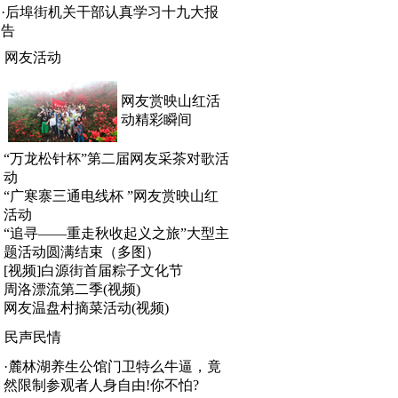
·
后埠街机关干部认真学习十九大报
告
网友活动
网友赏映山红活
动精彩瞬间
“万龙松针杯”第二届网友采茶对歌活
动
“广寒寨三通电线杯 ”网友赏映山红
活动
“追寻——重走秋收起义之旅”大型主
题活动圆满结束（多图）
[视频]白源街首届粽子文化节
周洛漂流第二季(视频)
网友温盘村摘菜活动(视频)
民声民情
·
麓林湖养生公馆门卫特么牛逼，竟
然限制参观者人身自由!你不怕?