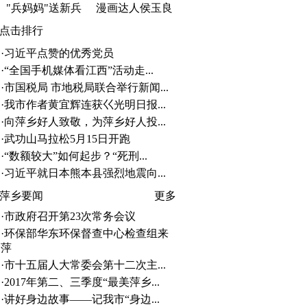
"兵妈妈"送新兵
漫画达人侯玉良
点击排行
·
习近平点赞的优秀党员
·
“全国手机媒体看江西”活动走...
·
市国税局 市地税局联合举行新闻...
·
我市作者黄宜辉连获巜光明日报...
·
向萍乡好人致敬，为萍乡好人投...
·
武功山马拉松5月15日开跑
·
“数额较大”如何起步？“死刑...
·
习近平就日本熊本县强烈地震向...
萍乡要闻
更多
·
市政府召开第23次常务会议
·
环保部华东环保督查中心检查组来
萍
·
市十五届人大常委会第十二次主...
·
2017年第二、三季度“最美萍乡...
·
讲好身边故事——记我市“身边...