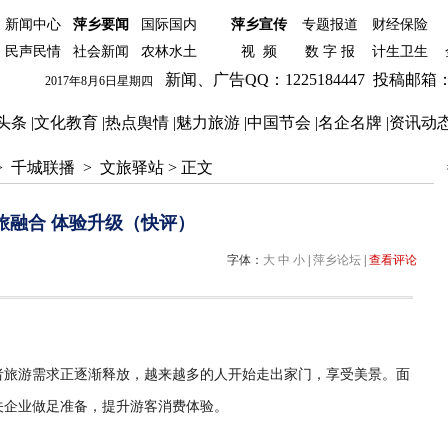
新闻中心
萍乡要闻
国际
国内
萍乡宣传
专题报道
财经保险
民声民情
社会新闻
农林水土
视 频
数 字 报
计生卫生
新闻、广告QQ：1225184447 投稿邮箱：122
2017年8月6日星期四
头条
|
文化教育
|
热点舆情
|
魅力旅游
|
中国节会
|
名企名牌
|
资讯动
>
千城联播
>
文旅驿站
> 正文
旅融合 体验升级（快评）
字体：
大
中
小
|
萍乡论坛
|
查看评论
旅游需求正逐渐释放，越来越多的人开始走出家门，享受美景。面
关企业做足准备，提升游客消费体验。