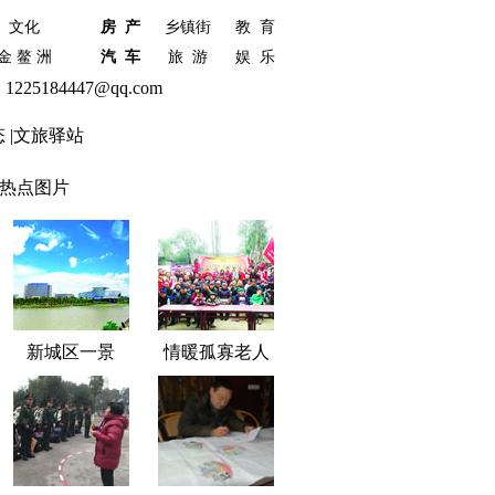
文化
房 产
乡镇街
教 育
金 鳌 洲
汽 车
旅 游
娱 乐
5184447@qq.com
态
|
文旅驿站
热点图片
新城区一景
情暖孤寡老人