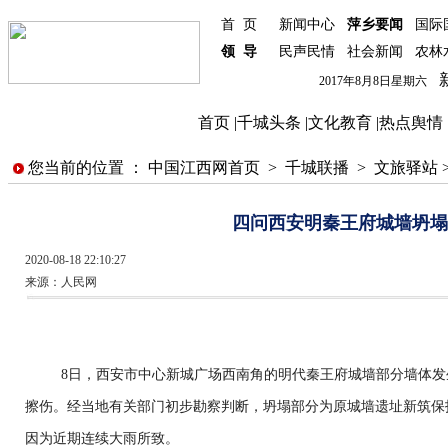
首 页
新闻中心
萍乡要闻
国际
领 导
民声民情
社会新闻
农林
新
2017年8月8日星期六
首页
|
千城头条
|
文化教育
|
热点舆情
您当前的位置 ：
中国江西网首页
>
千城联播
>
文旅驿站
四问西安明秦王府城墙坍塌
2020-08-18 22:10:27
来源：
人民网
8日，西安市中心新城广场西南角的明代秦王府城墙部分墙体发
擦伤。经当地有关部门初步勘察判断，坍塌部分为原城墙遗址新筑保
因为近期连续大雨所致。