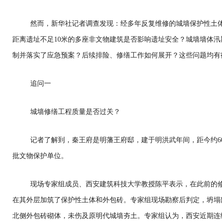
然而，新华社记者调查发现：经多年反复维修的城墙保护性土
距离遗址不足10米的多座非文物建筑是否影响遗址安全？城墙墙体
制并落实了应急预案？后续排险、修缮工作如何展开？这些问题均有
追问一
城墙修缮工程质量是否过关？
记者了解到，秦王府是明藩王府邸，建于明洪武年间，距今约60
批文物保护单位。
现场专家组成员、西安建筑科技大学教授陈平表示，在此前的
在其外层加筑了保护性土体和外包砖。专家组现场勘察后判定，坍塌
北侧外包砖砌体，未伤及原明代城墙夯土。专家组认为，西安近期连